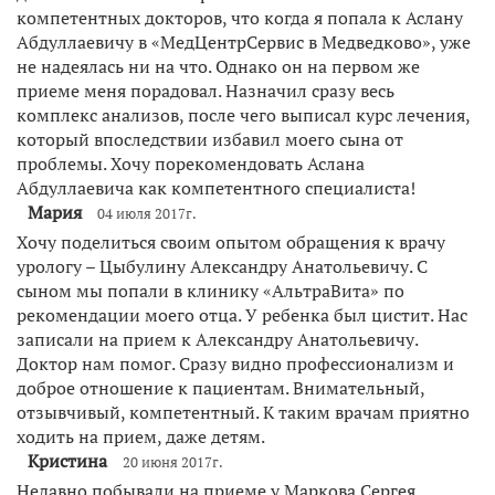
компетентных докторов, что когда я попала к Аслану
Абдуллаевичу в «МедЦентрСервис в Медведково», уже
не надеялась ни на что. Однако он на первом же
приеме меня порадовал. Назначил сразу весь
комплекс анализов, после чего выписал курс лечения,
который впоследствии избавил моего сына от
проблемы. Хочу порекомендовать Аслана
Абдуллаевича как компетентного специалиста!
Мария
04 июля 2017г.
Хочу поделиться своим опытом обращения к врачу
урологу – Цыбулину Александру Анатольевичу. С
сыном мы попали в клинику «АльтраВита» по
рекомендации моего отца. У ребенка был цистит. Нас
записали на прием к Александру Анатольевичу.
Доктор нам помог. Сразу видно профессионализм и
доброе отношение к пациентам. Внимательный,
отзывчивый, компетентный. К таким врачам приятно
ходить на прием, даже детям.
Кристина
20 июня 2017г.
Недавно побывали на приеме у Маркова Сергея